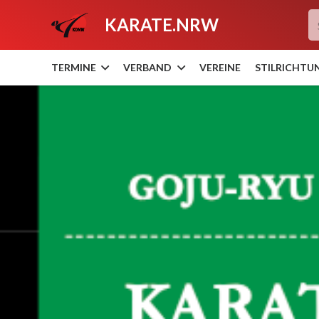
KARATE.NRW
TERMINE
VERBAND
VEREINE
STILRICHTU