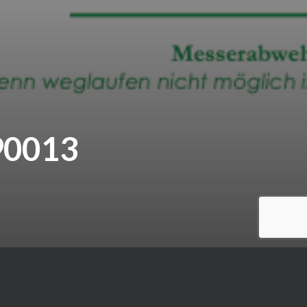
90013
Die nächsten Termine: