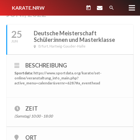
KARATE.NRW
today
search
JUNI, 2022
25
Deutsche Meisterschaft
Schüler:innen und Masterklasse
JUN
Erfurt, Hartwig-Gauder-Halle
BESCHREIBUNG
Sportdata:
https://www.sportdata.org/karate/set-
online/veranstaltung_info_main.php?
active_menu=calendar&vernr=6287#a_eventhead
ZEIT
(Samstag) 10:00 - 18:00
ORT