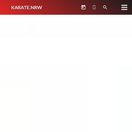
KARATE.NRW
today
search