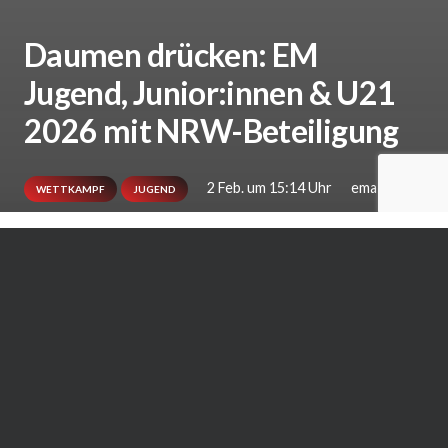
Daumen drücken: EM
Jugend, Junior:innen & U21
2026 mit NRW-Beteiligung
2 Feb. um 15:14 Uhr
ema
WETTKAMPF
JUGEND
1.276 junge Karateka aus 47 Nationen treten
vom 6. bis 8. Februar 2026 in Limassol (Zypern)
bei der Europameisterschaft der
Altersklassen Jugend, Junior:innen und U21 an.
Unter den Teilnehmenden befinden sich auch