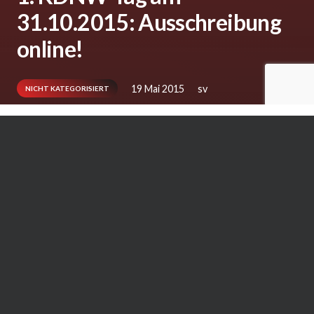
31.10.2015: Ausschreibung
online!
19 Mai 2015
sv
NICHT KATEGORISIERT
(EMA) Die Ausschreibung zum 1. KDNW-Tag,
der am 31.10.2015 in Overath stattfinden wird,
ist ab sofort
online
abrufbar!
Ähnliche Artikel: