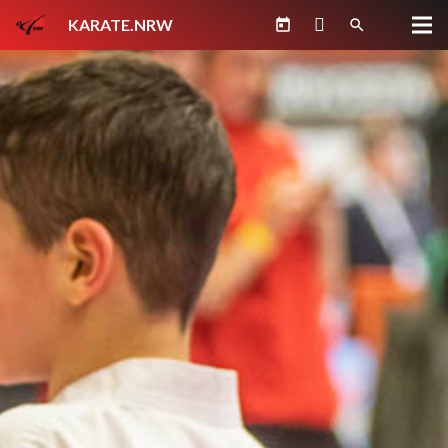
KARATE.NRW
today
search