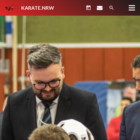
KARATE.NRW
today
search