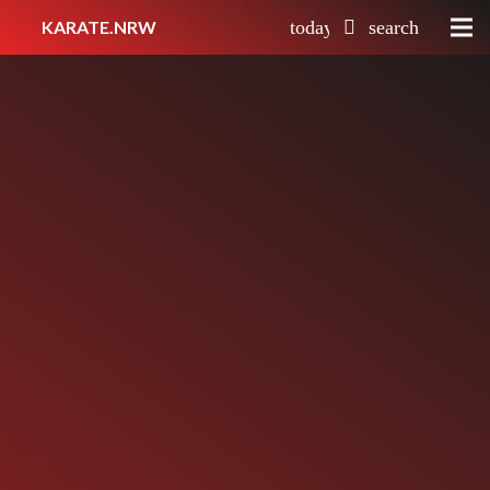
KARATE.NRW
today
search