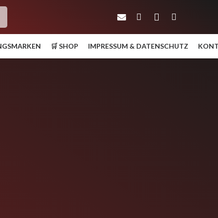
h
UNGSMARKEN
🛒 SHOP
IMPRESSUM & DATENSCHUTZ
KON