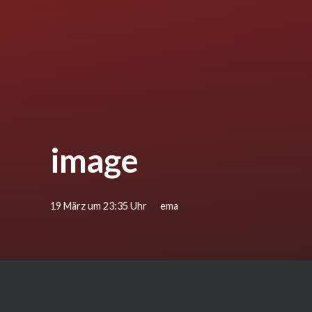
image
19 März um 23:35 Uhr
ema