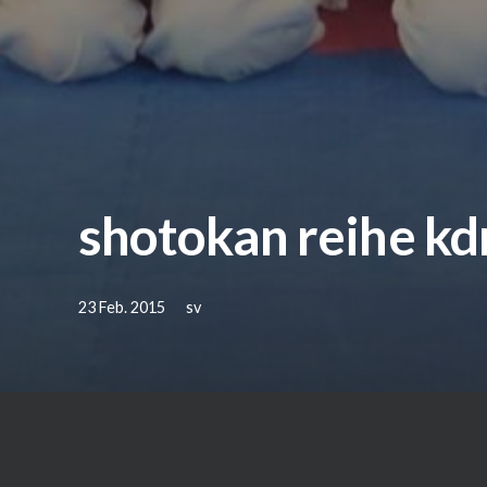
shotokan reihe k
23 Feb. 2015
sv