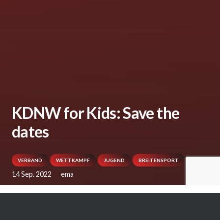
KDNW for Kids: Save the
dates
VERBAND
WETTKAMPF
JUGEND
BREITENSPORT
14 Sep. 2022
ema
Der KDNW bietet im November zwei ganz