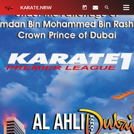
KARATE.NRW
today
search