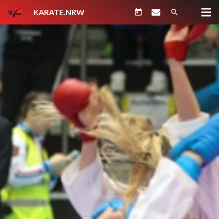
KARATE.NRW
today
search