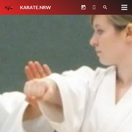
KARATE.NRW
today
search