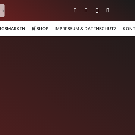
ch
UNGSMARKEN
🛒 SHOP
IMPRESSUM & DATENSCHUTZ
KON