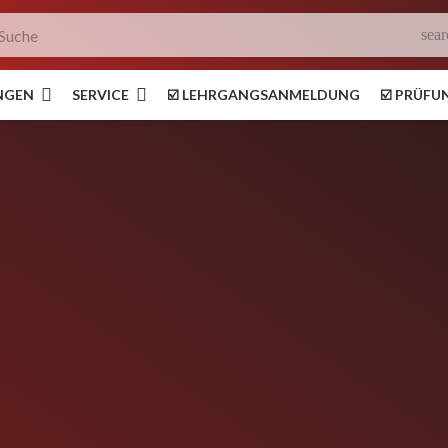
sear
NGEN
SERVICE
☑️ LEHRGANGSANMELDUNG
☑️ PRÜF