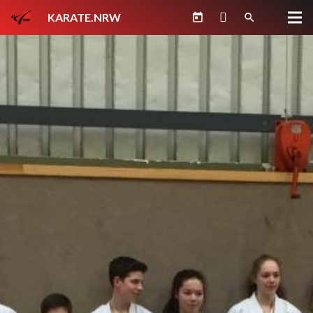
KARATE.NRW
today
search