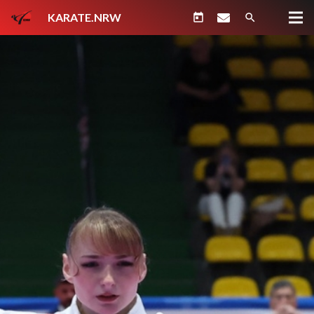
KARATE.NRW
today
search