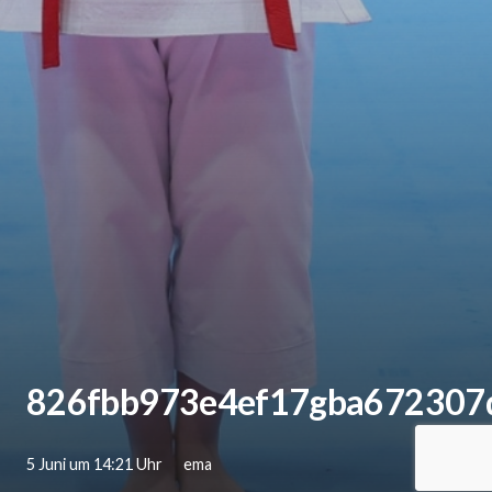
826fbb973e4ef17gba672307
5 Juni um 14:21 Uhr
ema