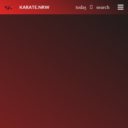
KARATE.NRW
today
search