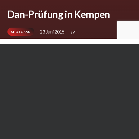
Dan-Prüfung in Kempen
23 Juni 2015
sv
SHOTOKAN
Im April fand eine Danprüfung Shotokan im
Karate Dojo Kempen statt. Als Prüfer standen
Stefan Krause (Lemgo-Lippe) und Frawi Tönnis
(Kempen) sowie als Beisitzer Frank Nöske und
Susanne Nitschmann (ebenfalls Kempen) zur
Verfügung. Alle 7 Prüflinge zeigten
hervorragende Leistungen und konnten die
Dan-Urkunde in Empfang nehmen. Es