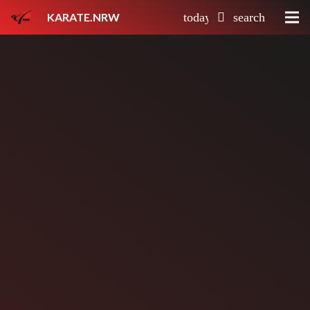
KARATE.NRW
today
search