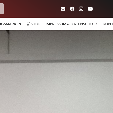
h
UNGSMARKEN
🛒 SHOP
IMPRESSUM & DATENSCHUTZ
KON