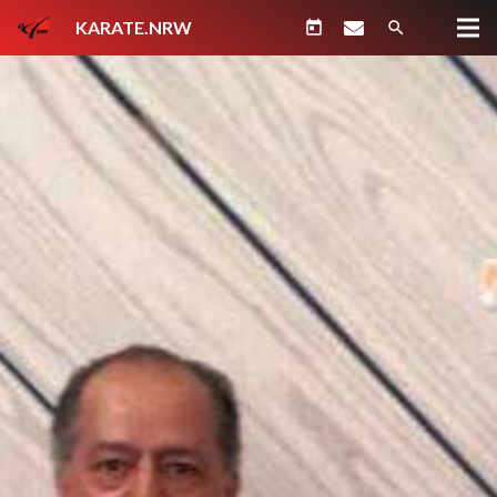
KARATE.NRW
today
search