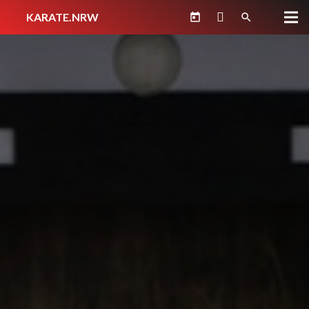
KARATE.NRW
today
search