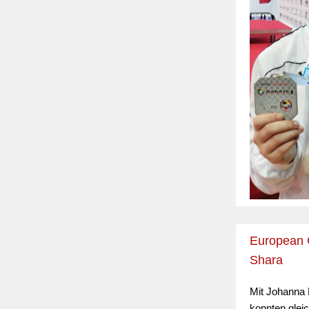
European G
Shara
Mit Johanna
konnten glei