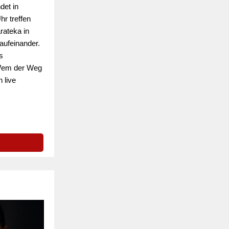
et in
hr treffen
rateka in
ufeinander.
s
! Wem der Weg
 live