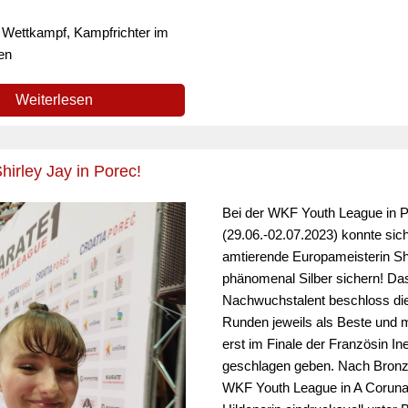
: Wettkampf, Kampfrichter im
en
Weiterlesen
Shirley Jay in Porec!
Bei der WKF Youth League in 
(29.06.-02.07.2023) konnte sich
amtierende Europameisterin Sh
phänomenal Silber sichern! Da
Nachwuchstalent beschloss die
Runden jeweils als Beste und 
erst im Finale der Französin I
geschlagen geben. Nach Bronz
WKF Youth League in A Coruna s