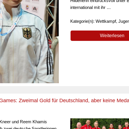
Hildenerin eindrucksvoll unter
international mit ihr …
Kategorie(n): Wettkampf, Juge
Weiterlesen
ames: Zweimal Gold für Deutschland, aber keine Medail
 Kneer und Reem Khamis
ch zwei deutsche Sportlerinnen