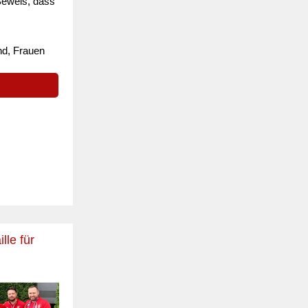
 Beweis, dass
nd, Frauen
le für