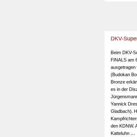
DKV-Superc
Beim DKV-Su
FINALS am 6.
ausgetragen
(Budokan Bo
Bronze erkäm
es in der Disz
Jürgensmann
Yannick Dres
Gladbach). H
Kampfrichters
den KDNW. A
Katteluhn …