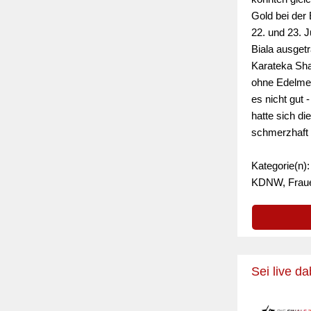
Gold bei der
22. und 23. J
Biala ausge
Karateka Sha
ohne Edelmeta
es nicht gut
hatte sich di
schmerzhaft
Kategorie(n)
KDNW, Frau
Sei live d