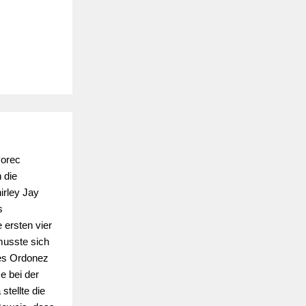
Porec
 die
irley Jay
s
 ersten vier
musste sich
nes Ordonez
e bei der
tellte die