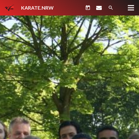
KARATE.NRW
today
search