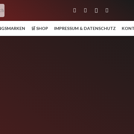
ch
UNGSMARKEN
🛒 SHOP
IMPRESSUM & DATENSCHUTZ
KON