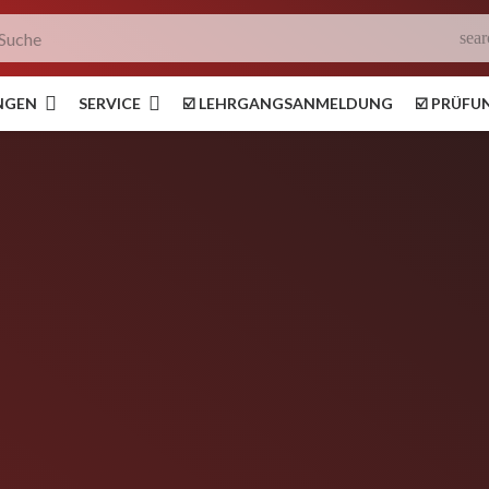
sear
NGEN
SERVICE
☑️ LEHRGANGSANMELDUNG
☑️ PRÜF