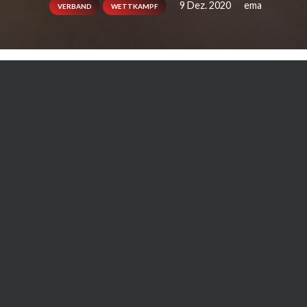
9 Dez. 2020
ema
VERBAND
WETTKAMPF
Zum Jahresende 2020 gibt Alexander Heimann
KDNW auf.
Zu seinen Beweggründen sagt er:
Die Gründe für meinen Rücktritt l
beruflichen Bereich. Durch viele
vergangenen Jahr mein Verantwo
mein Verein Rhein Berg Karate Berg