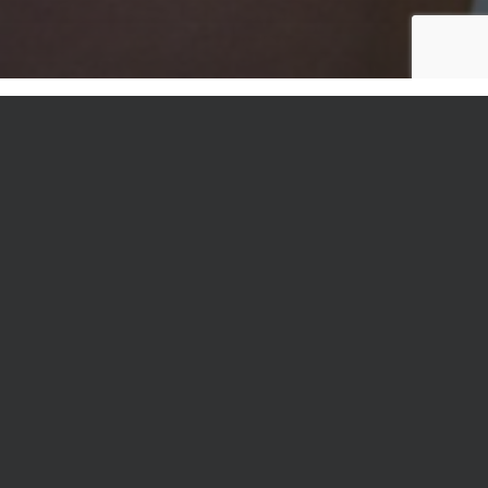
Die nächsten Termine:
AUGUST
10
Ferientraining in Neuss
Neuss, Turnhalle Gesamtschule Nordstadt
AUG
11
Ferientraining in Leverkusen
Leverkusen, Hugo-Kükelhaus-Schule
AUG
12
Ferientraining in Neuss
Neuss, Turnhalle Gesamtschule Nordstadt
AUG