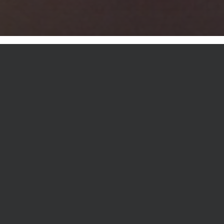
 seine Tätigkeit als Landestrainer beim
iegen im privaten und
 Veränderungen wuchs im
rtungsbereich. Dazu kommt
isch Gladbach e.V. Leider ist