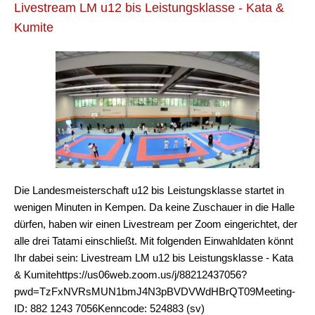
Livestream LM u12 bis Leistungsklasse - Kata &
Kumite
Die Landesmeisterschaft u12 bis Leistungsklasse startet in
wenigen Minuten in Kempen. Da keine Zuschauer in die Halle
dürfen, haben wir einen Livestream per Zoom eingerichtet, der
alle drei Tatami einschließt. Mit folgenden Einwahldaten könnt
Ihr dabei sein: Livestream LM u12 bis Leistungsklasse - Kata
& Kumitehttps://us06web.zoom.us/j/88212437056?
pwd=TzFxNVRsMUN1bmJ4N3pBVDVWdHBrQT09Meeting-
ID: 882 1243 7056Kenncode: 524883 (sv)