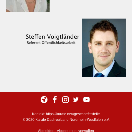
Kontakt:
https://karate.nrw/geschaeftsstelle
© 2020 Karate Dachverband Nordrhein-Westfalen e.V.
Abmelden
|
Abonnement verwalten